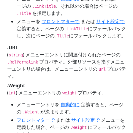
ージの
、それ以外の場合はページの
.LinkTitle
を指定します。
.Title
メニューを
フロントマターで
または
サイト設定で
定義すると、ページの
にフォールバック
.LinkTitle
し、次にページの
にフォールバックします。
.Title
.URL
(
) メニューエントリに関連付けられたページの
string
プロパティ。外部リソースを指すメニュ
.RelPermalink
ーエントリの場合は、メニューエントリの
プロパテ
url
ィ。
.Weight
(
) メニューエントリの
プロパティ。
int
weight
メニューエントリを
自動的に
定義すると、ページ
の
が決まります。
.Weight
フロントマターで
または
サイト設定で
メニューを
定義した場合、ページの
にフォールバック
.Weight