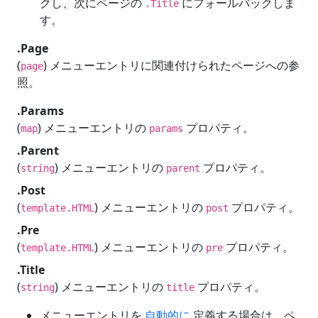
クし、次にページの
にフォールバックしま
.Title
す。
.Page
(
) メニューエントリに関連付けられたページへの参
page
照。
.Params
(
) メニューエントリの
プロパティ。
map
params
.Parent
(
) メニューエントリの
プロパティ。
string
parent
.Post
(
) メニューエントリの
プロパティ。
template.HTML
post
.Pre
(
) メニューエントリの
プロパティ。
template.HTML
pre
.Title
(
) メニューエントリの
プロパティ。
string
title
メニューエントリを
自動的に
定義する場合は、ペ