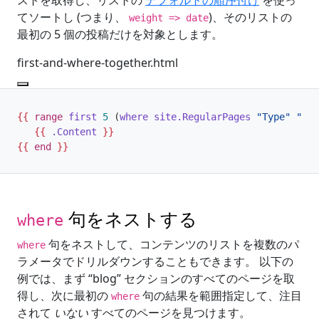
てソートし (つまり、
)、そのリストの
weight => date
最初の 5 個の投稿だけを対象とします。
first-and-where-together.html
{{
range
first
5
(
where
site
.RegularPages
"Type"
"in"
{{
.Content
}}
{{
end
}}
句をネストする
where
句をネストして、コンテンツのリストを複数のパ
where
ラメータでドリルダウンすることもできます。 以下の
例では、まず “blog” セクションのすべてのページを取
得し、次に最初の
句の結果を範囲指定して、注目
where
されて
いない
すべてのページを見つけます。