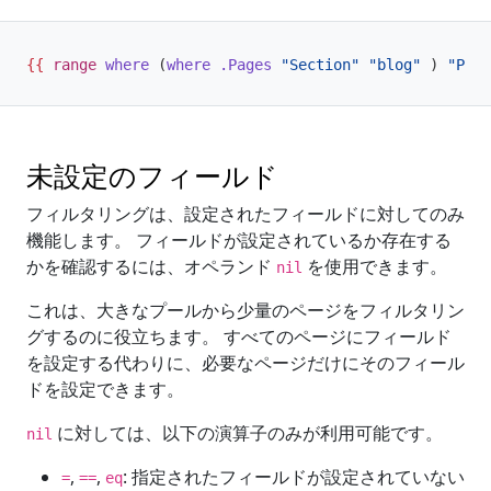
{{
range
where
(
where
.Pages
"Section"
"blog"
)
"Para
未設定のフィールド
フィルタリングは、設定されたフィールドに対してのみ
機能します。 フィールドが設定されているか存在する
かを確認するには、オペランド
を使用できます。
nil
これは、大きなプールから少量のページをフィルタリン
グするのに役立ちます。 すべてのページにフィールド
を設定する代わりに、必要なページだけにそのフィール
ドを設定できます。
に対しては、以下の演算子のみが利用可能です。
nil
,
,
: 指定されたフィールドが設定されていない
=
==
eq