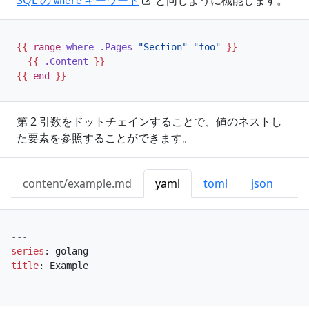
where
{{
range
where
.Pages
"Section"
"foo"
}}
{{
.Content
}}
{{
end
}}
第 2 引数をドットチェインすることで、値のネストし
た要素を参照することができます。
content/example.md
yaml
toml
json
---
series
:
golang
title
:
Example
---