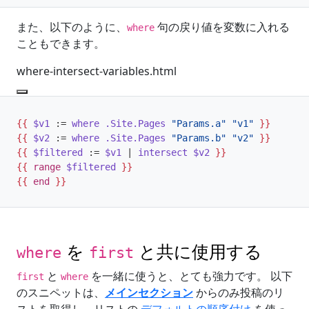
また、以下のように、
句の戻り値を変数に入れる
where
こともできます。
where-intersect-variables.html
{{
$v1
:=
where
.Site.Pages
"Params.a"
"v1"
}}
{{
$v2
:=
where
.Site.Pages
"Params.b"
"v2"
}}
{{
$filtered
:=
$v1
|
intersect
$v2
}}
{{
range
$filtered
}}
{{
end
}}
を
と共に使用する
where
first
と
を一緒に使うと、とても強力です。 以下
first
where
のスニペットは、
メインセクション
からのみ投稿のリ
ストを取得し、リストの
デフォルトの順序付け
を使っ