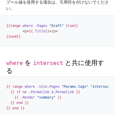
ブール値を使用する場合は、引用符を付けないでくださ
い。
{{
range
where
.Pages
"Draft"
true
}}
<
p
>
{{
.Title
}}
</
p
>
{{
end
}}
を
と共に使用す
where
intersect
る
{{
range
where
.Site.Pages
"Params.tags"
"intersect"
{{
if
ne
.Permalink
$.Permalink
}}
{{
.Render
"summary"
}}
{{
end
}}
{{
end
}}