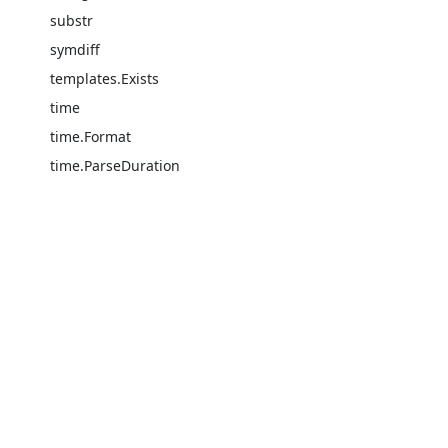
substr
symdiff
templates.Exists
time
time.Format
time.ParseDuration
title
transform.Unmarshal
trim
truncate
union
Hugo
Bootstrap
uniq
Powered by
,
,
upper
Translated by
juggernautjp
.
urlize
urlquery