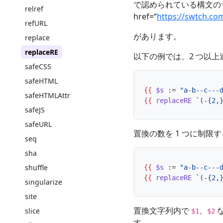
で認められている構文の
relref
href=“
https://swtch.co
refURL
があります。
replace
replaceRE
以下の例では、2 つ以上
safeCSS
safeHTML
{{
$s
:=
"a-b--c---
safeHTMLAttr
{{
replaceRE
`(-{2,
safeJS
safeURL
置換の数を 1 つに制限
seq
sha
shuffle
{{
$s
:=
"a-b--c---
{{
replaceRE
`(-{2,
singularize
site
置換文字列内で
、
slice
$1
$2
す。