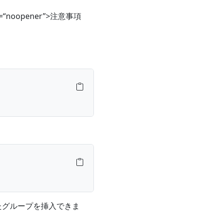
l=“noopener”>注意事項
たグループを挿入できま