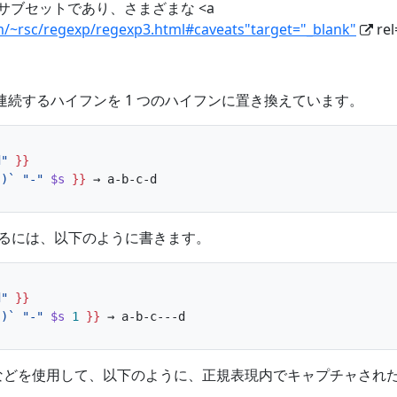
サブセットであり、さまざまな <a
m/~rsc/regexp/regexp3.html#caveats"target="_blank"
re
連続するハイフンを 1 つのハイフンに置き換えています。
d"
}}
})`
"-"
$s
}}
するには、以下のように書きます。
d"
}}
})`
"-"
$s
1
}}
などを使用して、以下のように、正規表現内でキャプチャされ