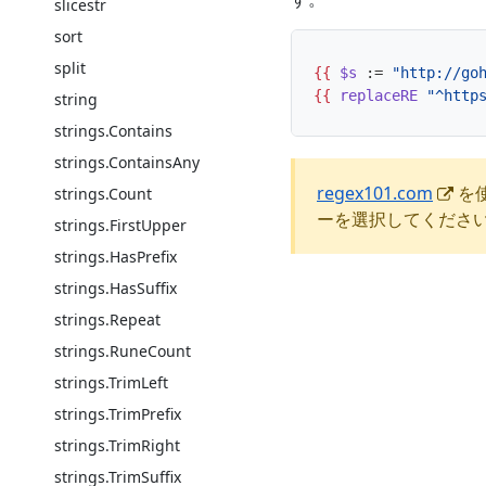
slicestr
sort
split
{{
$s
:=
"http://go
{{
replaceRE
"^http
string
strings.Contains
strings.ContainsAny
regex101.com
を
strings.Count
ーを選択してくださ
strings.FirstUpper
strings.HasPrefix
strings.HasSuffix
strings.Repeat
strings.RuneCount
strings.TrimLeft
strings.TrimPrefix
strings.TrimRight
strings.TrimSuffix