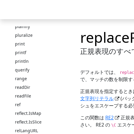
path.Ext
Skip to main content
path.Join
ニュース
ドキュメント
テーマ
ショー
path.Split
plainify
replace
pluralize
print
正規表現のすべ
printf
println
querify
デフォルトでは、
replac
range
で、マッチの数を制限す
readDir
正規表現を指定するとき
readFile
文字列リテラル
(バッ
ref
シュをエスケープする必
reflect.IsMap
この関数は
RE2
正規表
reflect.IsSlice
さい。 RE2 の
エスケ
\C
relLangURL