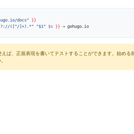
hugo.io/docs"
}}
s?://([^/]+).*"
"$1"
$s
}}
使えば、正規表現を書いてテストすることができます。始める前に
い。