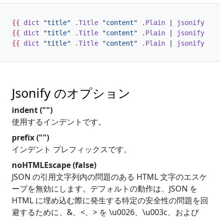
{{
dict
"title"
.Title
"content"
.Plain
|
jsonify
}}
{{
dict
"title"
.Title
"content"
.Plain
|
jsonify
(
di
{{
dict
"title"
.Title
"content"
.Plain
|
jsonify
(
di
Jsonify のオプション
indent ("")
使用するインデントです。
prefix ("")
インデント プレフィックスです。
noHTMLEscape (false)
JSON の引用文字列内の問題のある HTML 文字のエスケ
ープを無効にします。デフォルトの動作は、JSON を
HTML に埋め込む際に発生する特定の安全性の問題を回
避するために、&、<、> を \u0026、\u003c、および