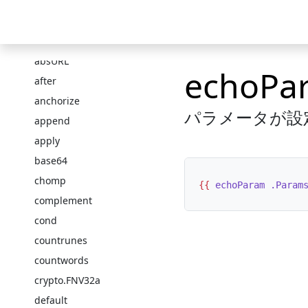
.Store
Skip to main content
.Unix
ニュース
ドキュメント
テーマ
ショー
absLangURL
absURL
echoPa
after
anchorize
パラメータが設
append
apply
base64
chomp
{{
echoParam
.Param
complement
cond
countrunes
countwords
crypto.FNV32a
default