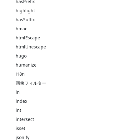
hasPrefix
highlight
hasSuffix
hmac
htmlEscape
htmlUnescape
hugo
humanize
i18n
画像フィルター
in
index
int
intersect
isset
jsonify