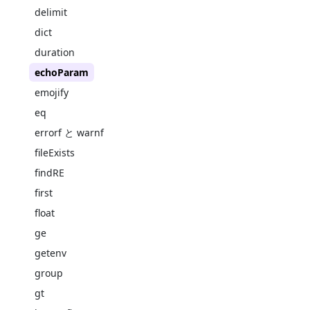
delimit
dict
duration
echoParam
emojify
eq
errorf と warnf
fileExists
findRE
first
float
ge
getenv
group
gt