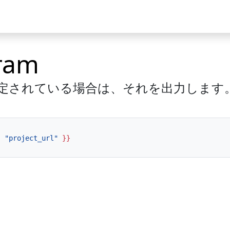
ケース
コミュニティ
ram
定されている場合は、それを出力します
s
"project_url"
}}