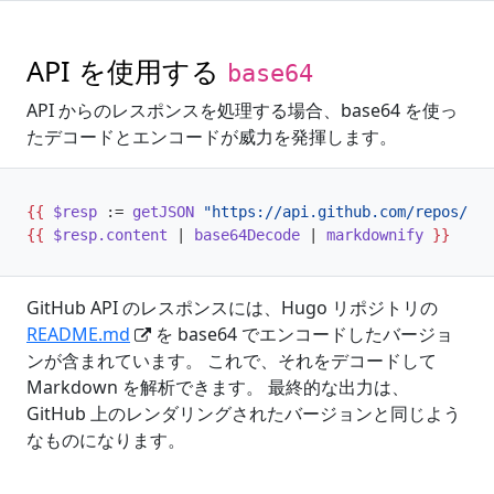
API を使用する
base64
API からのレスポンスを処理する場合、base64 を使っ
たデコードとエンコードが威力を発揮します。
{{
$resp
:=
getJSON
"https://api.github.com/repos/goh
{{
$resp
.content
|
base64Decode
|
markdownify
}}
GitHub API のレスポンスには、Hugo リポジトリの
README.md
を base64 でエンコードしたバージョ
ンが含まれています。 これで、それをデコードして
Markdown を解析できます。 最終的な出力は、
GitHub 上のレンダリングされたバージョンと同じよう
なものになります。