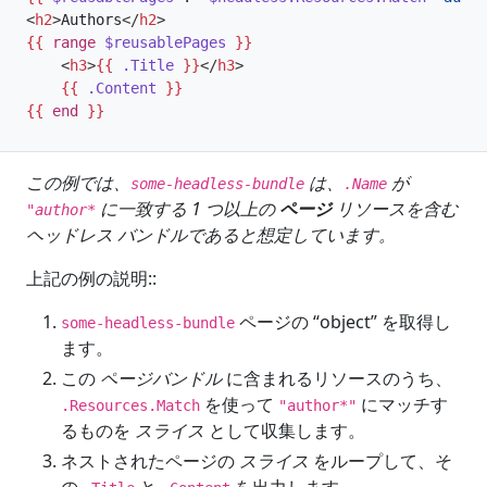
<
h2
>
Authors
</
h2
>
{{
range
$reusablePages
}}
<
h3
>
{{
.Title
}}
</
h3
>
{{
.Content
}}
{{
end
}}
この例では、
は、
が
some-headless-bundle
.Name
に一致する 1 つ以上の
ページ
リソースを含む
"author*
ヘッドレス バンドルであると想定しています。
上記の例の説明::
ページの “object” を取得し
some-headless-bundle
ます。
この
ページバンドル
に含まれるリソースのうち、
を使って
にマッチす
.Resources.Match
"author*"
るものを
スライス
として収集します。
ネストされたページの
スライス
をループして、そ
の
と
を出力します。