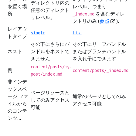
ディレクトリ内の
を置く場
レベル、つまり
任意のディレクト
所
を含むディレ
_index.md
リレベル。
クトリのみ (
参照
).
レイアウ
single
list
トタイプ
その下にさらにバ
その下にリーフバンドル
ネスト
ンドルをネストで
またはブランチバンドル
きません
を入れ子にできます
content/posts/my-
例
content/posts/_index.md
post/index.md
非インデ
ックスペ
ページリソースと
ージ ファ
通常のページとしてのみ
してのみアクセス
イルから
アクセス可能
可能
のコンテ
ンツ…