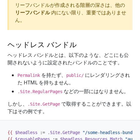
リーフバンドルが作成される階層の深さは、他の
リーフバンドル
内にない限り、重要ではありませ
ん。
ヘッドレス バンドル
ヘッドレス バンドルとは、以下のような、どこにも公
開されないように設定されたバンドルのことです。
を持たず、
にレンダリングされ
Permalink
public/
た HTML を持ちません。
などの一部にはなりません。
.Site.RegularPages
しかし、
で取得することができます。以
.Site.GetPage
下はその例です。
{{
$headless
:=
.Site.GetPage
"/some-headless-bundle"
{{
$reusablePages
:=
$headless
.Resources.Match
"autho