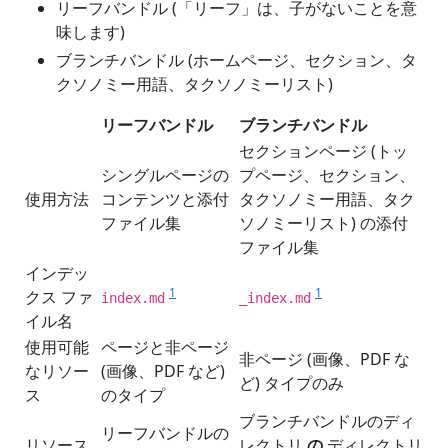
リーフバンドル (「リーフ」は、子がないことを意
味します)
ブランチバンドル (ホームページ、セクション、タ
クソノミー用語、タクソノミーリスト)
リーフバンドル
ブランチバンドル
セクションページ (トッ
シングルページの
プページ、セクション、
使用方法
コンテンツと添付
タクソノミー用語、タク
ファイル集
ソノミーリスト) の添付
ファイル集
インデッ
1
1
クス ファ
index.md
_index.md
イル名
使用可能
ページと非ページ
非ページ (画像、PDF な
なリソー
(画像、PDF など)
ど) タイプのみ
ス
のタイプ
ブランチバンドルのディ
リーフバンドルの
リソース
レクトリ
の
ディレクトリ