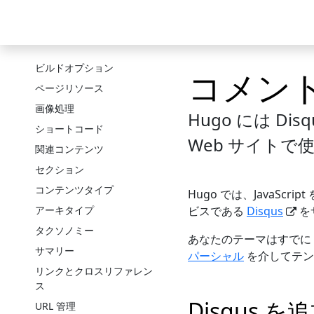
コンテンツフォーマット
Skip to main content
ニュース
ドキュメント
テーマ
ショー
ダイアグラム
フロントマター
ビルドオプション
コメン
ページリソース
画像処理
Hugo には D
ショートコード
Web サイト
関連コンテンツ
セクション
コンテンツタイプ
Hugo では、JavaS
アーキタイプ
ビスである
Disqus
を
タクソノミー
あなたのテーマはすでに 
サマリー
パーシャル
を介してテン
リンクとクロスリファレン
ス
Disqus 
URL 管理