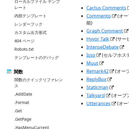
ローカルファイル テンプ
レート
Cactus Comments
Commento
(オー
内部テンプレート
能)
レンダーフック
Graph Comment
カスタム出力形式
Hyvor Talk
(サー
404 ページ
IntenseDebate
Robots.txt
Isso
(セルフホスティ
テンプレートのデバッグ
Muut
Remark42
(オープ
関数
ReplyBox
関数のクイックリファレン
ス
Staticman
.AddDate
Talkyard
(オープ
.Format
Utterances
(オー
.Get
.GetPage
.HasMenuCurrent