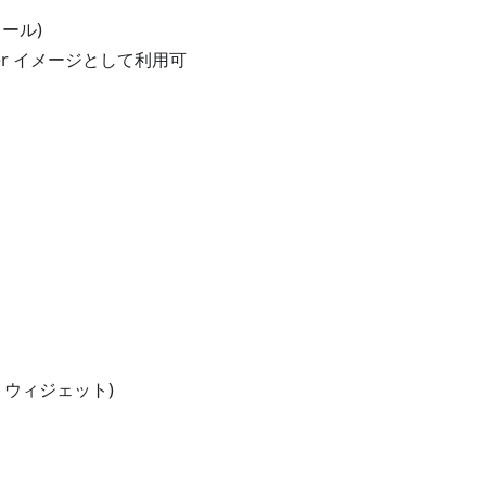
トール)
r イメージとして利用可
ントウィジェット)