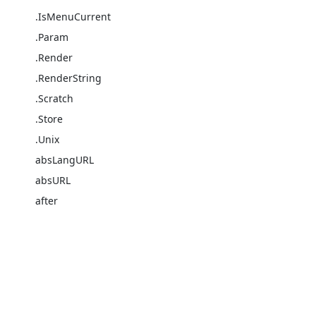
.IsMenuCurrent
.Param
.Render
.RenderString
.Scratch
.Store
.Unix
absLangURL
absURL
after
anchorize
append
apply
base64
chomp