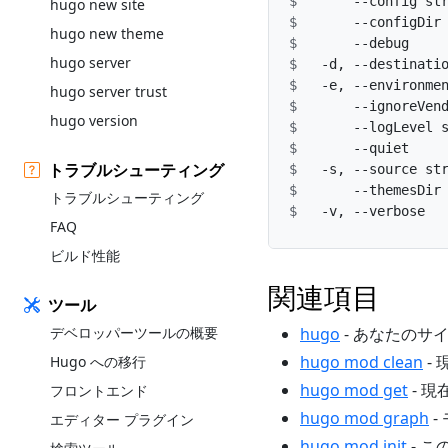
      --config s
hugo new site
      --configD
hugo new theme
hugo server
hugo server trust
hugo version
      --logLevel
      --quiet  
トラブルシューティング
トラブルシューティング
  -v, --verbose 
FAQ
ビルド性能
関連項目
ツール
デベロッパーツールの概要
hugo
- あなたのサイ
hugo mod clean
-
Hugo への移行
hugo mod get
- 
フロントエンド
hugo mod graph
-
エディター プラグイン
hugo mod init
- 