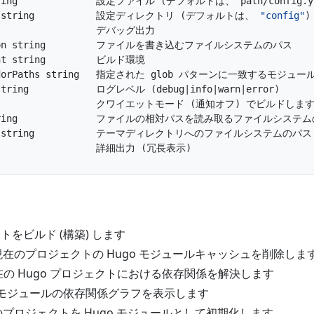
tring              設定ファイル 
(
デフォルトは、 path/config.y
ir string           設定ディレクトリ 
(
デフォルトは、 
"config"
)
 string            ログレベル 
(
debug
|
info
|
warn
|
error
)
                    クワイエットモード 
(
通知オフ
)
                   詳細出力 
(
冗長表示
)
トをビルド (構築) します
 現在のプロジェクトの Hugo モジュールキャッシュを削除しま
現在の Hugo プロジェクトにおける依存関係を解決します
 モジュールの依存関係グラフを表示します
このプロジェクトを Hugo モジュールとして初期化します