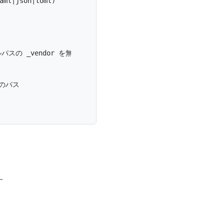
aml
|
json
|
toml
)
す