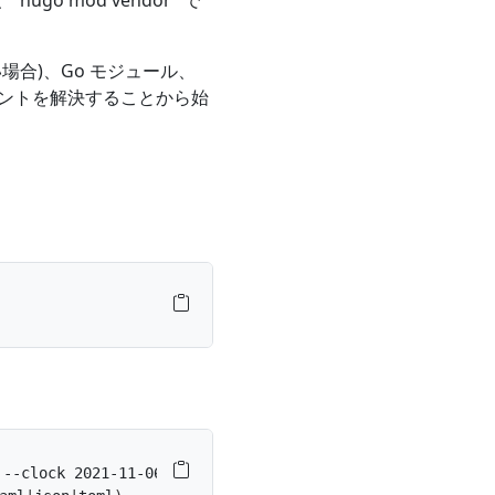
o mod vendor” で
いない場合)、Go モジュール、
ネントを解決することから始