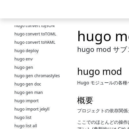
hugo config
Skip to main content
hugo config mounts
ニュース
ドキュメント
テーマ
ショー
hugo convert
hugo convert toJSON
hugo m
hugo convert toTOML
hugo convert toYAML
hugo mod
hugo deploy
hugo env
hugo gen
hugo mod
hugo gen chromastyles
Hugo モジュールの各
hugo gen doc
hugo gen man
概要
hugo import
hugo import jekyll
プロジェクトの依存関係
hugo list
ここでのほとんどの操作は、
hugo list all